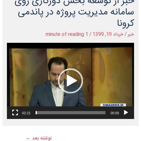
خبر از توسعه بخش دورکاری روی
سامانه مدیریت پروژه در پاندمی
کرونا
خبر
/
خرداد 19, 1399
/
1 minute of reading
نمایشگر
ویدیو
02:21
00:00
نوشته بعد
←